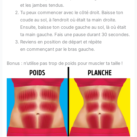
et les jambes tendus.
Tu peux commencer avec le côté droit. Baisse ton
coude au sol, à l’endroit où était ta main droite.
Ensuite, baisse ton coude gauche au sol, là où était
ta main gauche. Fais une pause durant 30 secondes.
Reviens en position de départ et répète
en commençant par le bras gauche.
Bonus : n’utilise pas trop de poids pour muscler ta taille !