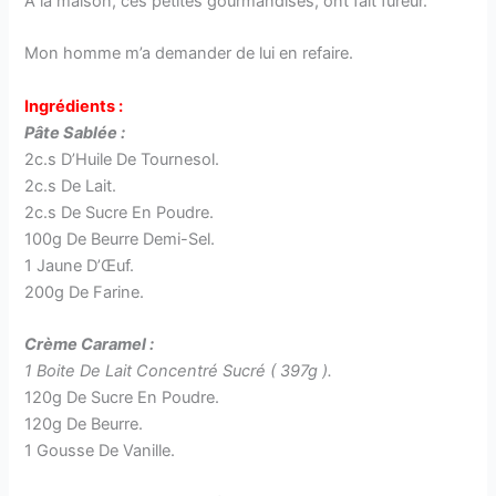
A la maison, ces petites gourmandises, ont fait fureur.
Mon homme m’a demander de lui en refaire.
Ingrédients :
Pâte Sablée :
2c.s D’Huile De Tournesol.
2c.s De Lait.
2c.s De Sucre En Poudre.
100g De Beurre Demi-Sel.
1 Jaune D’Œuf.
200g De Farine.
Crème Caramel :
1 Boite De Lait Concentré Sucré ( 397g ).
120g De Sucre En Poudre.
120g De Beurre.
1 Gousse De Vanille.