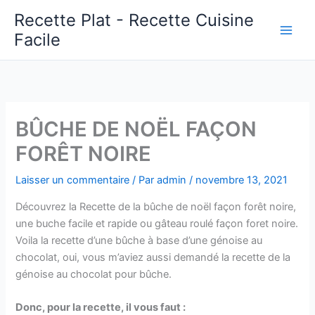
Aller
Recette Plat - Recette Cuisine
au
Facile
Main
contenu
Men
BÛCHE DE NOËL FAÇON
FORÊT NOIRE
Laisser un commentaire
/ Par
admin
/
novembre 13, 2021
Découvrez la Recette de la bûche de noël façon forêt noire,
une buche facile et rapide ou gâteau roulé façon foret noire.
Voila la recette d’une bûche à base d’une génoise au
chocolat, oui, vous m’aviez aussi demandé la recette de la
génoise au chocolat pour bûche.
Donc, pour la recette, il vous faut :