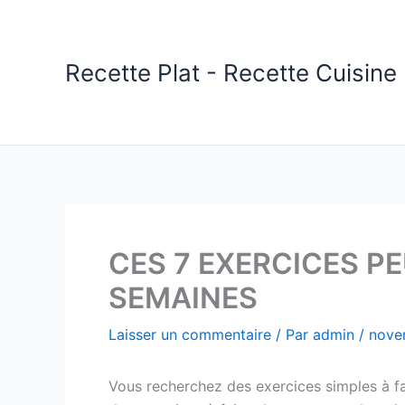
Aller
au
contenu
Recette Plat - Recette Cuisine 
CES 7 EXERCICES P
SEMAINES
Laisser un commentaire
/ Par
admin
/
nove
Vous recherchez des exercices simples à f