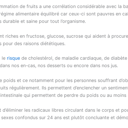
mation de fruits a une corrélation considérable avec la bais
 régime alimentaire équilibré car ceux-ci sont pauvres en ca
 durable et saine pour tout l’organisme.
t riches en fructose, glucose, sucrose qui aident à procurer
s pour des raisons diététiques.
t le
risque
de cholestérol, de maladie cardiaque, de diabète
r dans nos en-cas, nos desserts ou encore dans nos jus.
e poids et ce notamment pour les personnes souffrant d’obé
its régulièrement. Ils permettent d’enclencher un sentiment
e intestinale qui permettent de perdre du poids ou au moins 
d’éliminer les radicaux libres circulant dans le corps et p
sexes confondus sur 24 ans est plutôt concluante et démont