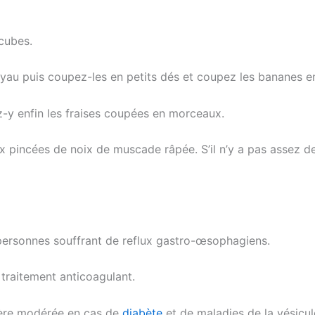
 cubes.
oyau puis coupez-les en petits dés et coupez les bananes en
z-y enfin les fraises coupées en morceaux.
x pincées de noix de muscade râpée. S’il n’y a pas assez d
 personnes souffrant de reflux gastro-œsophagiens.
 traitement anticoagulant.
ère modérée en cas de
diabète
et de maladies de la vésicule