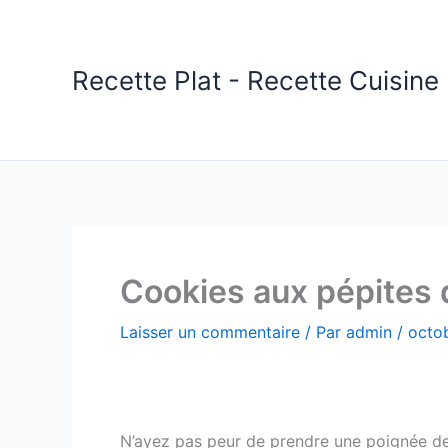
Aller
au
contenu
Recette Plat - Recette Cuisine 
Cookies aux pépites
Laisser un commentaire
/ Par
admin
/
octo
N’ayez pas peur de prendre une poignée de ce