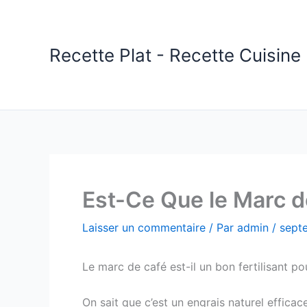
Aller
au
contenu
Recette Plat - Recette Cuisine 
Est-Ce Que le Marc d
Laisser un commentaire
/ Par
admin
/
sept
Le marc de café est-il un bon fertilisant po
On sait que c’est un engrais naturel effica