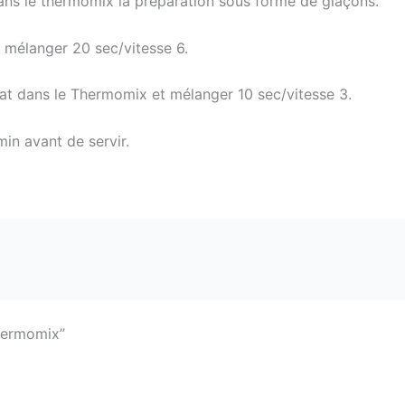
ans le thermomix la préparation sous forme de glaçons.
 mélanger 20 sec/vitesse 6.
t dans le Thermomix et mélanger 10 sec/vitesse 3.
in avant de servir.
hermomix”