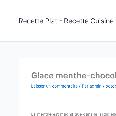
Aller
au
contenu
Recette Plat - Recette Cuisine 
Glace menthe-choco
Laisser un commentaire
/ Par
admin
/
octob
La menthe est magnifique dans le jardin elle