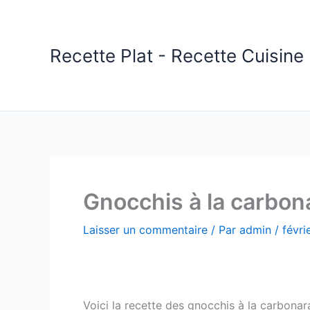
Aller
au
contenu
Recette Plat - Recette Cuisine 
Gnocchis à la carbo
Laisser un commentaire
/ Par
admin
/
févri
Voici la recette des gnocchis à la carbonar