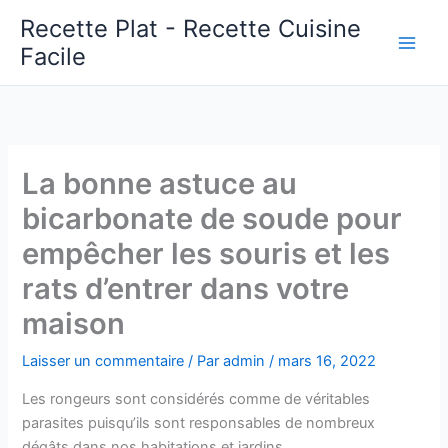
Aller
Recette Plat - Recette Cuisine
au
Facile
Main
contenu
Men
La bonne astuce au
bicarbonate de soude pour
empêcher les souris et les
rats d’entrer dans votre
maison
Laisser un commentaire
/ Par
admin
/
mars 16, 2022
Les rongeurs sont considérés comme de véritables
parasites puisqu’ils sont responsables de nombreux
dégâts dans nos habitations et jardins.