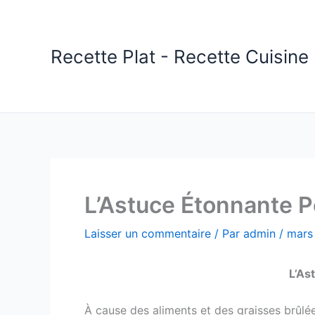
Aller
au
contenu
Recette Plat - Recette Cuisine 
L’Astuce Étonnante P
Laisser un commentaire
/ Par
admin
/
mars
L’As
À cause des aliments et des graisses brûlées