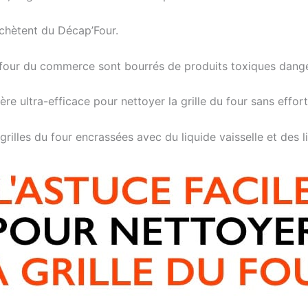
chètent du Décap’Four.
s four du commerce sont bourrés de produits toxiques dange
e ultra-efficace pour nettoyer la grille du four sans effort
grilles du four encrassées avec du liquide vaisselle et des 