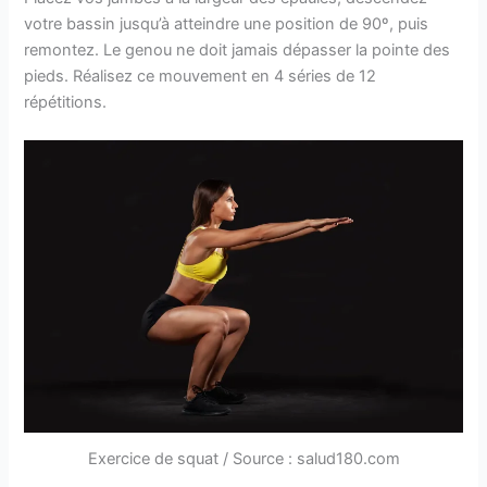
votre bassin jusqu’à atteindre une position de 90º, puis
remontez. Le genou ne doit jamais dépasser la pointe des
pieds. Réalisez ce mouvement en 4 séries de 12
répétitions.
Exercice de squat / Source : salud180.com