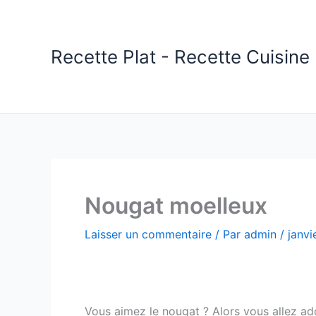
Aller
au
contenu
Recette Plat - Recette Cuisine 
Nougat moelleux
Laisser un commentaire
/ Par
admin
/
janvi
Vous aimez le nougat ? Alors vous allez ado