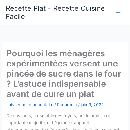
Aller
Recette Plat - Recette Cuisine
au
Facile
Main
contenu
Men
Pourquoi les ménagères
expérimentées versent une
pincée de sucre dans le four
? L’astuce indispensable
avant de cuire un plat
Laisser un commentaire
/ Par
admin
/
juin 9, 2022
De nos jours, l’ensemble des foyers, ou du moins une
importante majorité, est équipée d’appareils
électroménagers dernière génération. Les fours à gaz ont