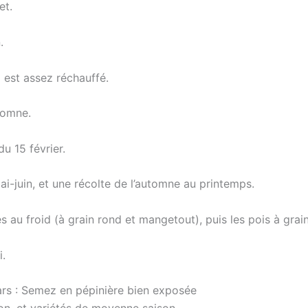
et.
.
 est assez réchauffé.
tomne.
u 15 février.
-juin, et une récolte de l’automne au printemps.
 au froid (à grain rond et mangetout), puis les pois à grain
i.
mars : Semez en pépinière bien exposée