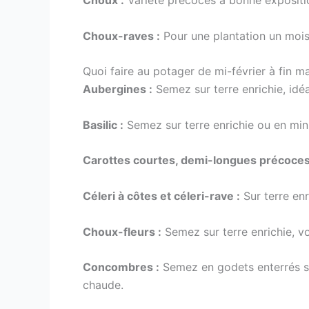
Choux :
Variété précoces à bonne expositio
Choux-raves :
Pour une plantation un mois
Quoi faire au potager de mi-février à fin m
Aubergines :
Semez sur terre enrichie, idé
Basilic :
Semez sur terre enrichie ou en mini
Carottes courtes, demi-longues précoces 
Céleri à côtes et céleri-rave :
Sur terre enr
Choux-fleurs :
Semez sur terre enrichie, vo
Concombres :
Semez en godets enterrés sur
chaude.