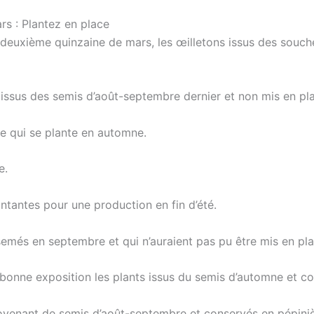
rs : Plantez en place
 deuxième quinzaine de mars, les œilletons issus des souch
 issus des semis d’août-septembre dernier et non mis en pla
se qui se plante en automne.
e.
ntantes pour une production en fin d’été.
semés en septembre et qui n’auraient pas pu être mis en pla
bonne exposition les plants issus du semis d’automne et co
ovenant de semis d’août-septembre et conservés en pépiniè