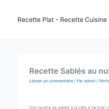
Aller
au
contenu
Recette Plat - Recette Cuisine 
Recette Sablés au nut
Laisser un commentaire
/ Par
admin
/
févri
Une recette de sablés à la pâte à tartiner c