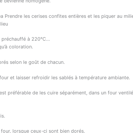
âte devienne homogène.
 Prendre les cerises confites entières et les piquer au mili
lieu
et préchauffé à 220°C…
u’à coloration.
orés selon le goût de chacun.
four et laisser refroidir les sablés à température ambiante.
il est préférable de les cuire séparément, dans un four vent
is.
 four, lorsque ceux-ci sont bien dorés.