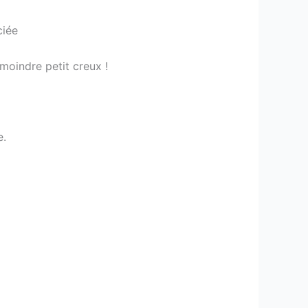
ciée
 moindre petit creux !
e.