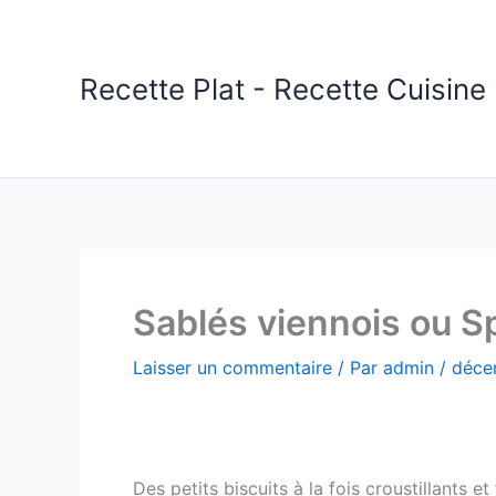
Aller
au
contenu
Recette Plat - Recette Cuisine 
Sablés viennois ou S
Laisser un commentaire
/ Par
admin
/
déce
Des petits biscuits à la fois croustillants e