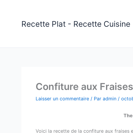
Aller
au
contenu
Recette Plat - Recette Cuisine 
Confiture aux Fraise
Laisser un commentaire
/ Par
admin
/
octo
The
Voici la recette de la confiture aux frais