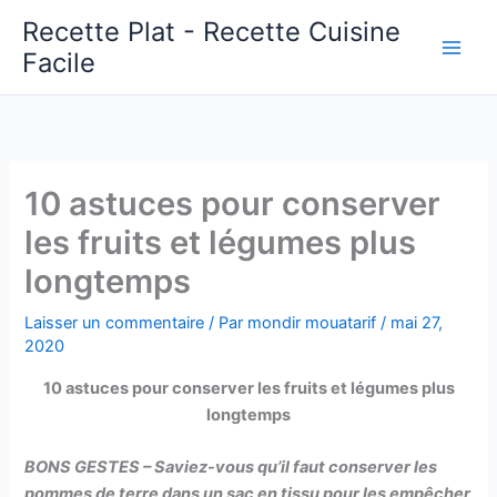
Aller
Recette Plat - Recette Cuisine
au
Facile
Main
contenu
Men
10 astuces pour conserver
les fruits et légumes plus
longtemps
Laisser un commentaire
/ Par
mondir mouatarif
/
mai 27,
2020
10 astuces pour conserver les fruits et légumes plus
longtemps
BONS GESTES – Saviez-vous qu’il faut conserver les
pommes de terre dans un sac en tissu pour les empêcher