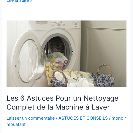
Lire la suite »
Pousser
de
Beaux
Rosiers
En
Plantant
Les
Boutures
Dans
Des
PATATES
Les 6 Astuces Pour un Nettoyage
Complet de la Machine à Laver
Laisser un commentaire
/
ASTUCES ET CONSEILS
/
mondir
mouatarif