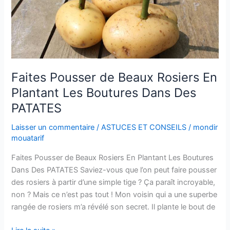
Avant
d’Aller
au
Supermarché
Faites Pousser de Beaux Rosiers En
Plantant Les Boutures Dans Des
PATATES
Laisser un commentaire
/
ASTUCES ET CONSEILS
/
mondir
mouatarif
Faites Pousser de Beaux Rosiers En Plantant Les Boutures
Dans Des PATATES Saviez-vous que l’on peut faire pousser
des rosiers à partir d’une simple tige ? Ça paraît incroyable,
non ? Mais ce n’est pas tout ! Mon voisin qui a une superbe
rangée de rosiers m’a révélé son secret. Il plante le bout de
Faites