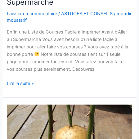
Supermarché
Laisser un commentaire
/
ASTUCES ET CONSEILS
/
mondir
mouatarif
Enfin une Liste de Courses Facile à Imprimer Avant d’Aller
au Supermarché Vous avez besoin d’une liste facile à
imprimer pour aller faire vos courses ? Vous avez tapé à la
bonne porte
Notre liste de courses tient sur 1 seule
page pour l’imprimer facilement. Vous allez pouvoir faire
vos courses plus sereinement. Découvrez
Enfin
Lire la suite »
une
Liste
de
Courses
Facile
à
Imprimer