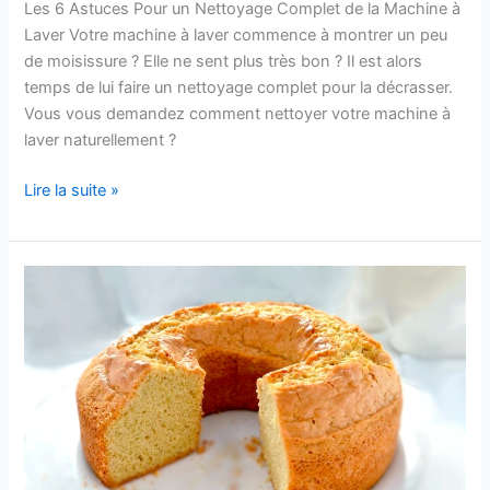
Les 6 Astuces Pour un Nettoyage Complet de la Machine à
Laver Votre machine à laver commence à montrer un peu
de moisissure ? Elle ne sent plus très bon ? Il est alors
temps de lui faire un nettoyage complet pour la décrasser.
Vous vous demandez comment nettoyer votre machine à
laver naturellement ?
Les
Lire la suite »
6
Astuces
Pour
un
Nettoyage
Complet
de
la
Machine
à
Laver