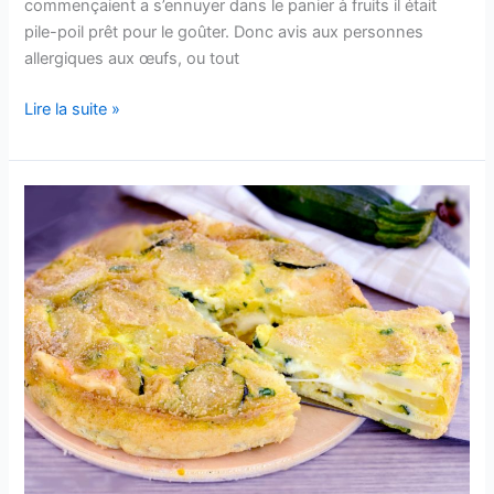
commençaient a s’ennuyer dans le panier à fruits il était
pile-poil prêt pour le goûter. Donc avis aux personnes
allergiques aux œufs, ou tout
Gâteau
Lire la suite »
aux
pommes
sans
œufs
Très
Facile