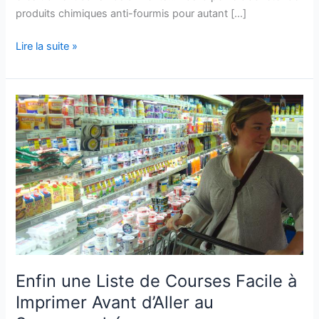
produits chimiques anti-fourmis pour autant […]
Vite
Lire la suite »
!
Une
Astuce
Infaillible
Pour
Se
Débarrasser
Des
FOURMIS
Dans
La
Maison
Enfin une Liste de Courses Facile à
Imprimer Avant d’Aller au