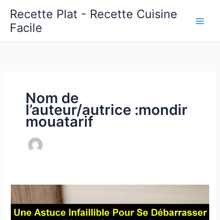
Aller
Recette Plat - Recette Cuisine
au
Facile
Main
contenu
Men
Nom de
l’auteur/autrice :mondir
mouatarif