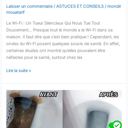
Laisser un commentaire
/
ASTUCES ET CONSEILS
/
mondir
mouatarif
Le Wi-Fi : Un Tueur Silencieux Qui Nous Tue Tout
Doucement… Presque tout le monde a le Wi-Fi dans sa
maison. Il faut dire que c’est bien pratique ! Cependant, les
ondes du Wi-Fi posent quelques soucis de santé. En effet,
certaines études ont montré qu’elles pouvaient être
néfastes pour la santé, surtout chez les
Le
Lire la suite »
Wi-
Fi
:
Un
Tueur
Silencieux
Qui
Nous