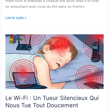
mère nous le préparait à chaque fois qu’on allait à la forêt
en emportant avec nous du thé dans un thermo
Cake
Lire la suite »
aux
raisins
secs,
bon
gout
de
beurre
Le Wi-Fi : Un Tueur Silencieux Qui
Nous Tue Tout Doucement