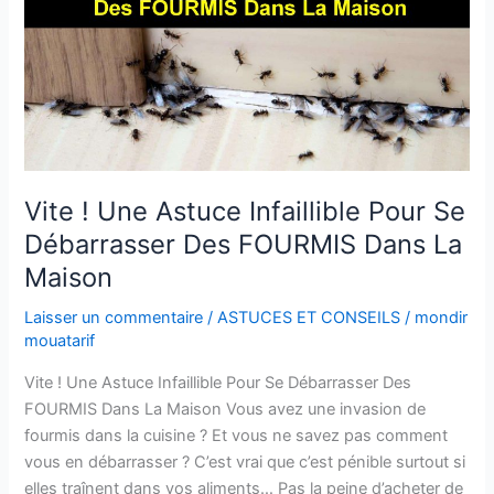
Vite ! Une Astuce Infaillible Pour Se
Débarrasser Des FOURMIS Dans La
Maison
Laisser un commentaire
/
ASTUCES ET CONSEILS
/
mondir
mouatarif
Vite ! Une Astuce Infaillible Pour Se Débarrasser Des
FOURMIS Dans La Maison Vous avez une invasion de
fourmis dans la cuisine ? Et vous ne savez pas comment
vous en débarrasser ? C’est vrai que c’est pénible surtout si
elles traînent dans vos aliments… Pas la peine d’acheter de