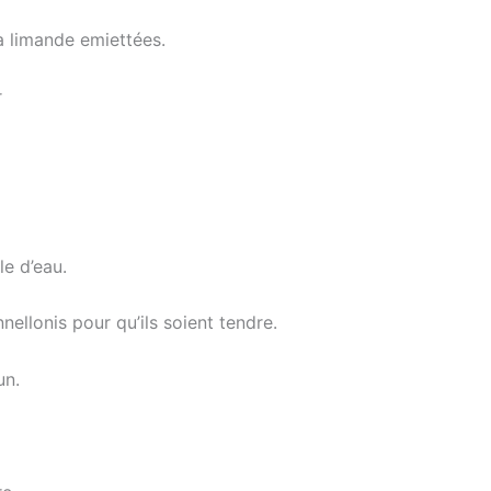
a limande emiettées.
r
le d’eau.
ellonis pour qu’ils soient tendre.
un.