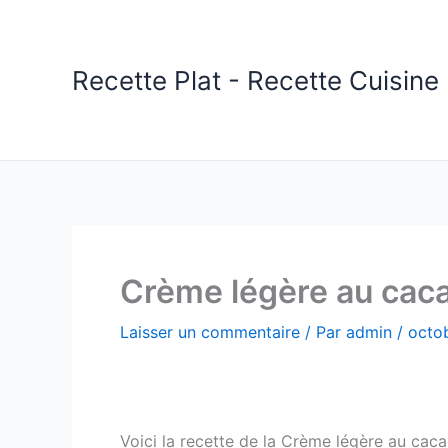
Aller
au
contenu
Recette Plat - Recette Cuisine 
Crème légère au cac
Laisser un commentaire
/ Par
admin
/
octob
Voici la recette de la Crème légère au cac