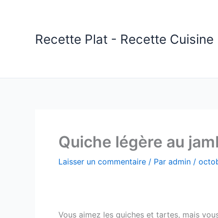
Aller
au
contenu
Recette Plat - Recette Cuisine 
Quiche légère au ja
Laisser un commentaire
/ Par
admin
/
octob
Vous aimez les quiches et tartes, mais vous