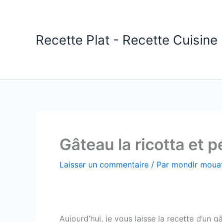
Aller
au
contenu
Recette Plat - Recette Cuisine 
Gâteau la ricotta et 
Laisser un commentaire
/ Par
mondir mouat
Aujourd’hui, je vous laisse la recette d’un 