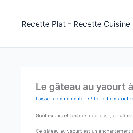
Aller
au
contenu
Recette Plat - Recette Cuisine 
Le gâteau au yaourt à
Laisser un commentaire
/ Par
admin
/
octo
Goût exquis et texture moelleuse, ce gâteau
Ce gâteau au yaourt est un enchantement po