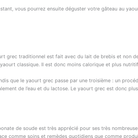
 instant, vous pourrez ensuite déguster votre gâteau au yaou
rt grec traditionnel est fait avec du lait de brebis et non de
aourt classique. Il est donc moins calorique et plus nutritif
tandis que le yaourt grec passe par une troisième : un procé
palement de l’eau et du lactose. Le yaourt grec est donc plus
bonate de soude est très apprécié pour ses très nombreuses 
icace comme soins et remèdes quotidiens que comme produit