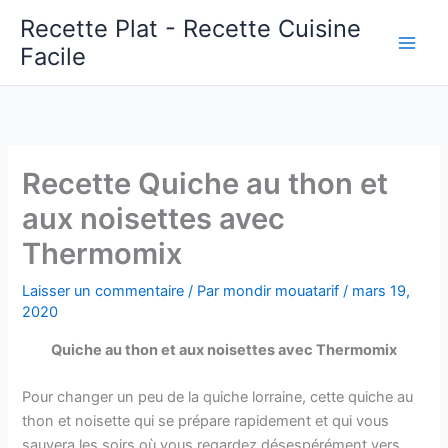
Aller
Recette Plat - Recette Cuisine
au
Facile
Main
contenu
Men
Recette Quiche au thon et
aux noisettes avec
Thermomix
Laisser un commentaire
/ Par
mondir mouatarif
/
mars 19,
2020
Quiche au thon et aux noisettes avec Thermomix
Pour changer un peu de la quiche lorraine, cette quiche au
thon et noisette qui se prépare rapidement et qui vous
sauvera les soirs où vous regardez désespérément vers