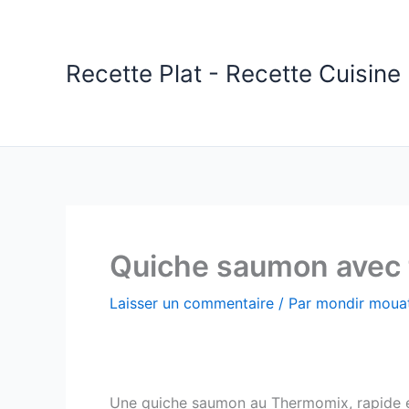
Aller
au
contenu
Recette Plat - Recette Cuisine 
Quiche saumon avec
Laisser un commentaire
/ Par
mondir mouat
Une quiche saumon au Thermomix, rapide et