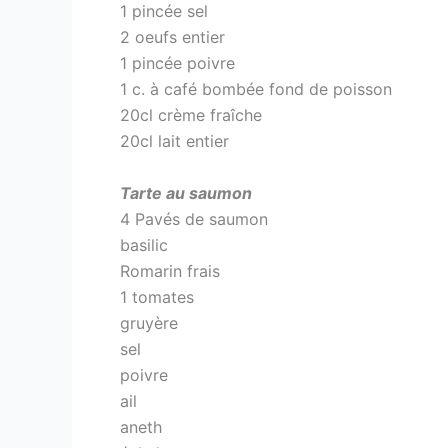
1 pincée sel
2 oeufs entier
1 pincée poivre
1 c. à café bombée fond de poisson
20cl crème fraîche
20cl lait entier
Tarte au saumon
4 Pavés de saumon
basilic
Romarin frais
1 tomates
gruyère
sel
poivre
ail
aneth