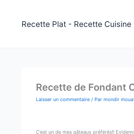
Aller
au
contenu
Recette Plat - Recette Cuisine 
Recette de Fondant 
Laisser un commentaire
/ Par
mondir mouat
C’est un de mes gâteaux préférés!! Evidemme