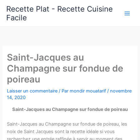
Aller
Recette Plat - Recette Cuisine
au
Facile
Main
contenu
Men
Saint-Jacques au
Champagne sur fondue de
poireau
Laisser un commentaire
/ Par
mondir mouatarif
/
novembre
14, 2020
Saint-Jacques au Champagne sur fondue de poireau
Saint-Jacques au Champagne sur fondue de poireau, les
noix de Saint Jacques sont la recette idéale si vous
recherchez une entrée raffinée à servir au moment des