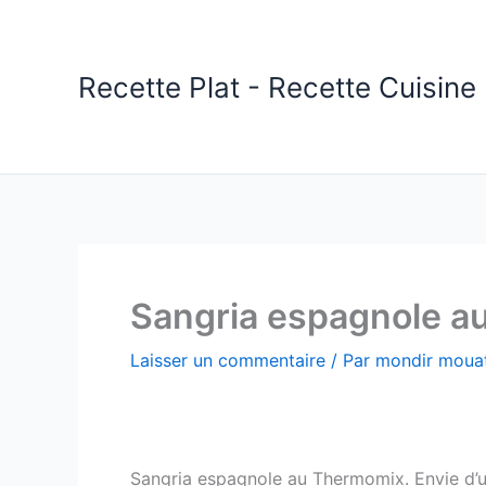
Aller
au
contenu
Recette Plat - Recette Cuisine 
Sangria espagnole a
Laisser un commentaire
/ Par
mondir mouat
Sangria espagnole au Thermomix. Envie d’un