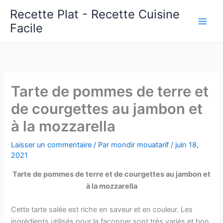
Aller
Recette Plat - Recette Cuisine
au
Facile
Main
contenu
Men
Tarte de pommes de terre et
de courgettes au jambon et
à la mozzarella
Laisser un commentaire
/ Par
mondir mouatarif
/
juin 18,
2021
Tarte de pommes de terre et de courgettes au jambon et
à la mozzarella
Cette tarte salée est riche en saveur et en couleur. Les
ingrédients utilisés pour la façonner sont très variés et bon